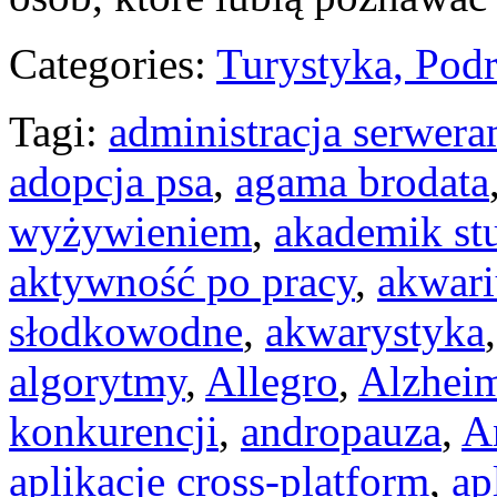
Categories:
Turystyka, Pod
Tagi:
administracja serwera
adopcja psa
,
agama brodata
wyżywieniem
,
akademik st
aktywność po pracy
,
akwar
słodkowodne
,
akwarystyka
algorytmy
,
Allegro
,
Alzhei
konkurencji
,
andropauza
,
A
aplikacje cross-platform
,
ap