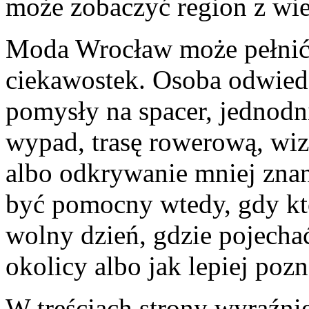
może zobaczyć region z wie
Moda Wrocław może pełnić
ciekawostek. Osoba odwiedz
pomysły na spacer, jednod
wypad, trasę rowerową, w
albo odkrywanie mniej zna
być pomocny wtedy, gdy kto
wolny dzień, gdzie pojecha
okolicy albo jak lepiej poz
W treściach strony wyraźni